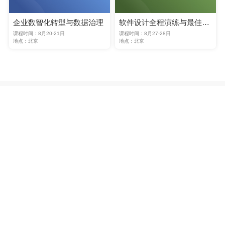
企业数智化转型与数据治理
软件设计全程演练与最佳实践
课程时间：8月20-21日
课程时间：8月27-28日
地点：北京
地点：北京
课程
一
管理创新与军方特征
在创新驱动的大环境下，传统企业管理
如何
走上变革之
路？
如何
让企业拥有一群思维活跃、处事严谨、有创新能
力的员工？